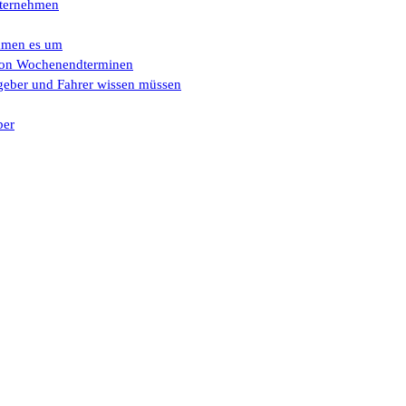
Unternehmen
ehmen es um
e von Wochenendterminen
eber und Fahrer wissen müssen
ber