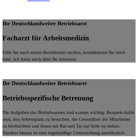
Ihr Deutschlandweiter Betriebsarzt
Facharzt für
Arbeitsmedizin
Falls Sie nach einem Betriebsarzt suchen, kontaktieren Sie mich
bitte. Ich freue mich über Ihr Interesse.
Ihr Deutschlandweiter Betriebsarzt
Betriebsspezifische
Betreuung
Die Aufgaben des Betriebsarztes sind extrem wichtig: Bespiele dafür
sind, den Arbeitsplatz zu besuchen, die Gesundheit der Mitarbeiter
zu beobachten und ihnen mit Rat und Tat zur Seite zu stehen.
Darüber hinaus ist eine regelmäßige Untersuchung unerlässlich.