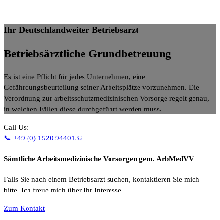
Ihr Deutschlandweiter Betriebsarzt
Betriebsärztliche
Grundbetreuung
Es ist eine Pflicht für jedes Unternehmen, eine
Gefährdungsbeurteilung seiner Arbeitsplätze vorzunehmen. Die
Verordnung zur arbeitsschutzmedizinischen Vorsorge regelt genau,
in welchen Fällen diese durchgeführt werden muss.
Call Us:
📞 +49 (0) 1520 9440132
Sämtliche Arbeitsmedizinische Vorsorgen gem. ArbMedVV
Falls Sie nach einem Betriebsarzt suchen, kontaktieren Sie mich
bitte. Ich freue mich über Ihr Interesse.
Zum Kontakt