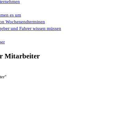
Unternehmen
ehmen es um
e von Wochenendterminen
eber und Fahrer wissen müssen
ber
r Mitarbeiter
ter"