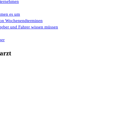
Unternehmen
ehmen es um
e von Wochenendterminen
eber und Fahrer wissen müssen
ber
arzt