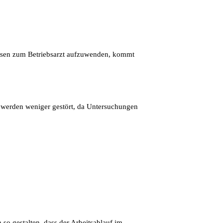
Reisen zum Betriebsarzt aufzuwenden, kommt
fe werden weniger gestört, da Untersuchungen
so gestalten, dass der Arbeitsablauf im