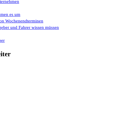
Unternehmen
ehmen es um
e von Wochenendterminen
eber und Fahrer wissen müssen
ber
iter