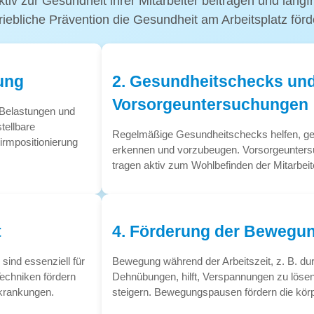
ur Gesundheit ihrer Mitarbeiter beitragen und langfris
riebliche Prävention die Gesundheit am Arbeitsplatz för
ung
2. Gesundheitschecks un
Vorsorgeuntersuchungen
e Belastungen und
tellbare
Regelmäßige Gesundheitschecks helfen, gesu
irmpositionierung
erkennen und vorzubeugen. Vorsorgeunters
tragen aktiv zum Wohlbefinden der Mitarbeite
t
4. Förderung der Bewegun
ind essenziell für
Bewegung während der Arbeitszeit, z. B. d
echniken fördern
Dehnübungen, hilft, Verspannungen zu löse
rkrankungen.
steigern. Bewegungspausen fördern die körpe