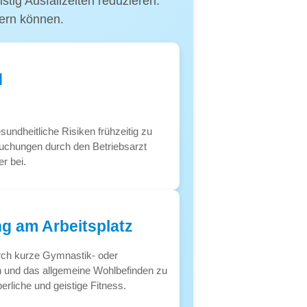
tig Ausfallzeiten reduzieren.
dern können.
d
ndheitliche Risiken frühzeitig zu
uchungen durch den Betriebsarzt
r bei.
g am Arbeitsplatz
urch kurze Gymnastik- oder
n und das allgemeine Wohlbefinden zu
rliche und geistige Fitness.