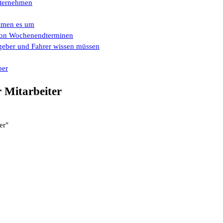
Unternehmen
ehmen es um
e von Wochenendterminen
eber und Fahrer wissen müssen
ber
r Mitarbeiter
er"